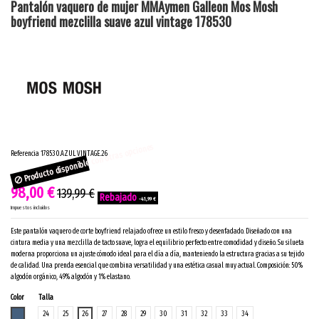
Pantalón vaquero de mujer MMAymen Galleon Mos Mosh
boyfriend mezclilla suave azul vintage 178530
Producto disponible con otras opciones
Referencia
178530.AZUL VINTAGE.26
98,00 €
139,99 €
-41,99 €
Impuestos incluidos
Este pantalón vaquero de corte boyfriend relajado ofrece un estilo fresco y desenfadado. Diseñado con una
cintura media y una mezclilla de tacto suave, logra el equilibrio perfecto entre comodidad y diseño. Su silueta
moderna proporciona un ajuste cómodo ideal para el día a día, manteniendo la estructura gracias a su tejido
de calidad. Una prenda esencial que combina versatilidad y una estética casual muy actual. Composición: 50%
algodón orgánico, 49% algodón y 1% elastano.
Color
Talla
AZUL VINTAGE
24
25
26
27
28
29
30
31
32
33
34