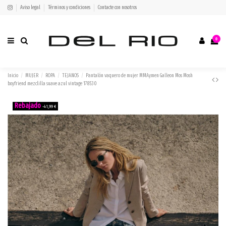
Aviso legal
Términos y condiciones
Contacte con nosotros
0
Inicio
MUJER
ROPA
TEJANOS
Pantalón vaquero de mujer MMAymen Galleon Mos Mosh
boyfriend mezclilla suave azul vintage 178530
-41,99 €