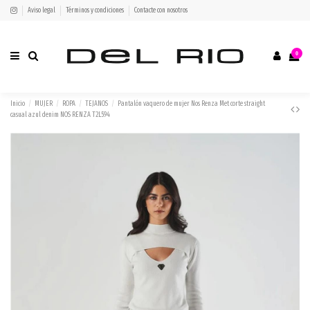
Aviso legal
Términos y condiciones
Contacte con nosotros
0
Inicio
MUJER
ROPA
TEJANOS
Pantalón vaquero de mujer Nos Renza Met corte straight
casual azul denim NOS RENZA T2L594