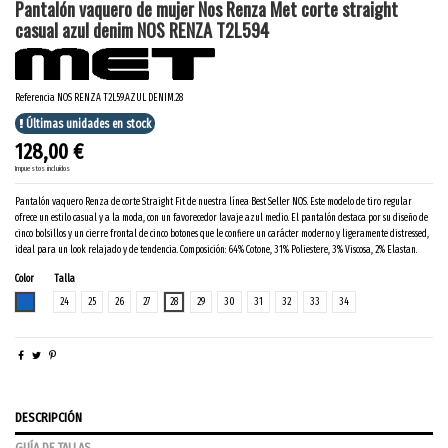
Pantalón vaquero de mujer Nos Renza Met corte straight
casual azul denim NOS RENZA T2L594
Referencia
NOS RENZA T2L59.AZUL DENIM.28
Últimas unidades en stock
128,00 €
Impuestos incluidos
Pantalón vaquero Renza de corte Straight Fit de nuestra línea Best Seller NOS. Este modelo de tiro regular
ofrece un estilo casual y a la moda, con un favorecedor lavaje azul medio. El pantalón destaca por su diseño de
cinco bolsillos y un cierre frontal de cinco botones que le confiere un carácter moderno y ligeramente distressed,
ideal para un look relajado y de tendencia. Composición: 64% Cotone, 31% Poliestere, 3% Viscosa, 2% Elastan.
Color
Talla
AZUL DENIM
24
25
26
27
28
29
30
31
32
33
34
DESCRIPCIÓN