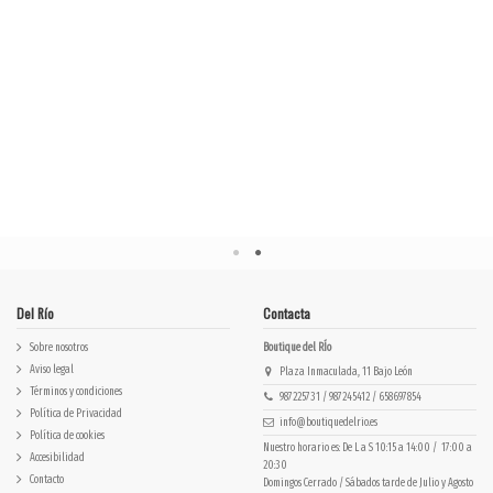
Del Río
Contacta
Sobre nosotros
Boutique del RÍo
Aviso legal
Plaza Inmaculada, 11 Bajo León
Términos y condiciones
987225731 / 987245412 / 658697854
Política de Privacidad
info@boutiquedelrio.es
Política de cookies
Nuestro horario es: De L a S 10:15 a 14:00 / 17:00 a
Accesibilidad
20:30
Contacto
Domingos Cerrado / Sábados tarde de Julio y Agosto