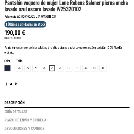
Pantalón vaquero de mujer Lane Rabens Saloner pierna ancha
lavado azul oscuro lavado W25320102
Referencia
W25320102.AZUL DARKWASHED.28
Últimas unidades en stock
190,00 €
Impuestos incluidos
Pantalón vaquero corte cinco bolsillos, tiro alto y pierna ancha. Lavado oscuro. Composición: 100% Algodón
orgánico.
Color
Talla
AZUL DARKWASHED
24
25
26
27
28
29
30
31
32
33
34
DESCRIPCIÓN
GUÍA DE TALLAS
PLAZO DE ENVÍO Y ENTREGA
DEVOLUCIONES Y CAMBIOS