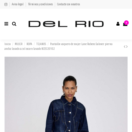
Aviso legal
Términos y condiciones
Contacte con nosotros
0
Inicio
MUJER
ROPA
TEJANOS
Pantalón vaquero de mujer Lane Rabens Saloner pierna
ancha lavado azul oscuro lavado W25320102