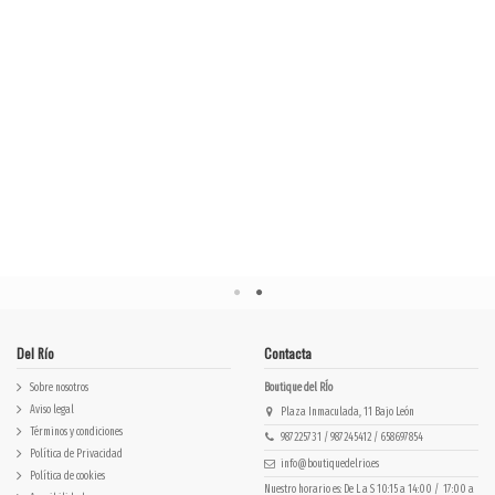
Del Río
Contacta
Sobre nosotros
Boutique del RÍo
Aviso legal
Plaza Inmaculada, 11 Bajo León
Términos y condiciones
987225731 / 987245412 / 658697854
Política de Privacidad
info@boutiquedelrio.es
Política de cookies
Nuestro horario es: De L a S 10:15 a 14:00 / 17:00 a