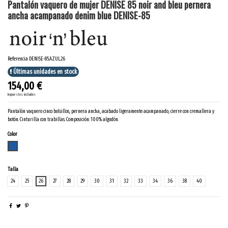
Pantalón vaquero de mujer DENISE 85 noir and bleu pernera
ancha acampanado denim blue DENISE-85
Referencia
DENISE-85.AZUL.26
Últimas unidades en stock
154,00 €
Impuestos incluidos
Pantalón vaquero cinco bolsillos, pernera ancha, acabado ligeramente acampanado, cierre con cremallera y
botón. Cinturilla con trabillas. Composición: 100% algodón.
Color
AZUL
Talla
24
25
26
27
28
29
30
31
32
33
34
36
38
40