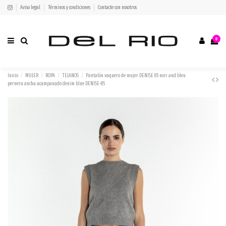
Aviso legal
Términos y condiciones
Contacte con nosotros
0
Inicio
MUJER
ROPA
TEJANOS
Pantalón vaquero de mujer DENISE 85 noir and bleu
pernera ancha acampanado denim blue DENISE-85