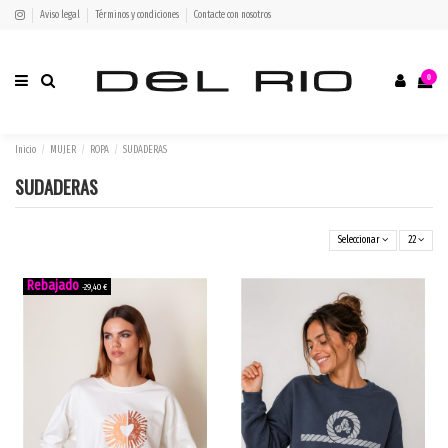
Aviso legal
Términos y condiciones
Contacte con nosotros
0
Inicio
MUJER
ROPA
SUDADERAS
SUDADERAS
Seleccionar
22
-29,40 €