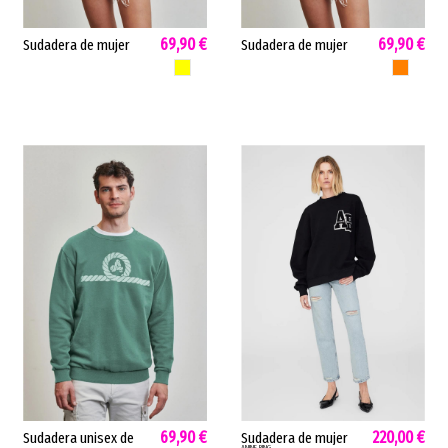
69,90 €
69,90 €
Sudadera de mujer
Sudadera de mujer
Cerdeña Amarras
Bolonia Amarras
AMARILLO
NARANJA
diseño clásico
algodón tacto suave
algodón amarillo
naranja BOLONIA
CERDEÑA
69,90 €
220,00 €
Sudadera unisex de
Sudadera de mujer
ANINE BING