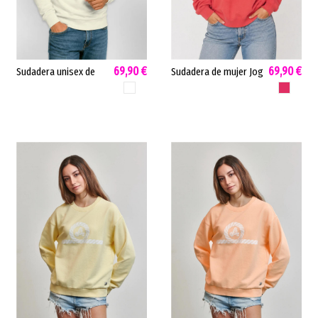
69,90 €
69,90 €
Sudadera unisex de
Sudadera de mujer Jog
mujer Kara Amarras
Amarras algodón
BLANCO
CORAL
algodón tacto suave
premium prelavado
blanco KARA
coral JOG