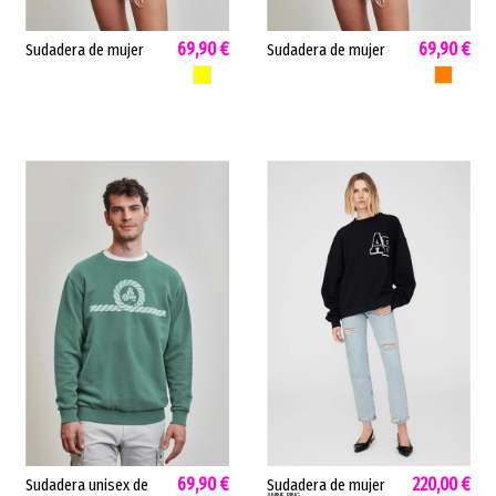
69,90 €
69,90 €
Sudadera de mujer
Sudadera de mujer
Cerdeña Amarras
Bolonia Amarras
AMARILLO
NARANJA
diseño clásico
algodón tacto suave
algodón amarillo
naranja BOLONIA
CERDEÑA
69,90 €
220,00 €
Sudadera unisex de
Sudadera de mujer
ANINE BING