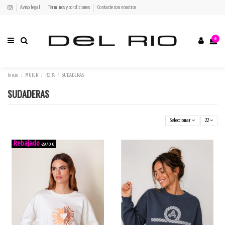
Aviso legal
Términos y condiciones
Contacte con nosotros
0
Inicio
MUJER
ROPA
SUDADERAS
SUDADERAS
Seleccionar
22
-29,40 €