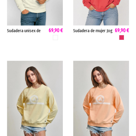
69,90 €
69,90 €
Sudadera unisex de
Sudadera de mujer Jog
mujer Kara Amarras
Amarras algodón
BLANCO
CORAL
algodón tacto suave
premium prelavado
blanco KARA
coral JOG