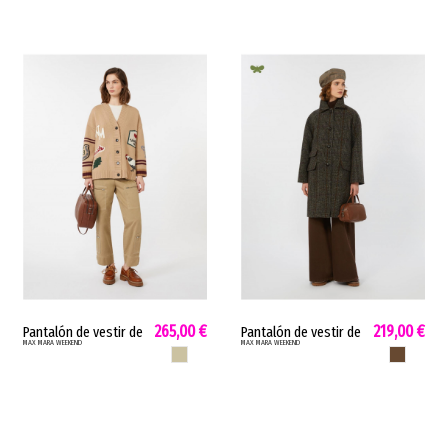
265,00 €
219,00 €
Pantalón de vestir de
Pantalón de vestir de
MAX MARA WEEKEND
MAX MARA WEEKEND
mujer Colonia Max
mujer Nanda Max
DESIERTO SAGE
CHOCOLATE 
Mara cargo intarsia
Mara pierna ancha
utilitarios desierto
oversize chocolate
COLONIA
NANDA