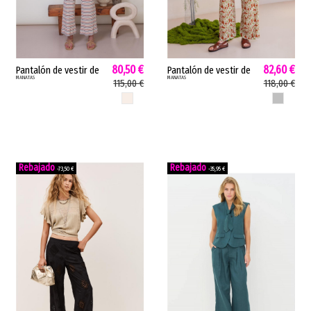
80,50 €
82,60 €
Pantalón de vestir de
Pantalón de vestir de
MANATAS
MANATAS
mujer MARLON
mujer DIEGO SELVA
115,00 €
118,00 €
MIKONOS Studio
Studio Manata palazzo
CRUDO
UNICO
Manata crop cinturilla
lurex tropical único...
elástica crudo...
-73,50 €
-35,95 €