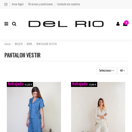
Aviso legal
Términos y condiciones
Contacte con nosotros
0
Inicio
MUJER
ROPA
PANTALON VESTIR
PANTALON VESTIR
Seleccionar
48
-43,20 €
-33,60 €