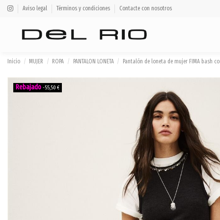
Aviso legal
Términos y condiciones
Contacte con nosotros
Inicio
MUJER
ROPA
PANTALON LONETA
Pantalón de loneta de mujer FIMA bash co
-55,50 €