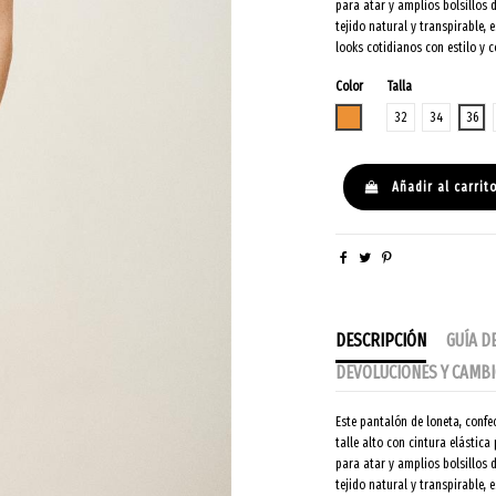
para atar y amplios bolsillos 
tejido natural y transpirable,
looks cotidianos con estilo y
Color
Talla
CAMEL
32
34
36
Añadir al carrit
DESCRIPCIÓN
GUÍA D
DEVOLUCIONES Y CAMB
Este pantalón de loneta, conf
talle alto con cintura elástic
para atar y amplios bolsillos 
tejido natural y transpirable,