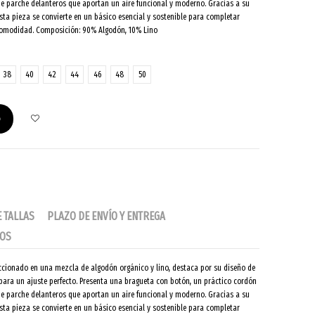
de parche delanteros que aportan un aire funcional y moderno. Gracias a su
 esta pieza se convierte en un básico esencial y sostenible para completar
 comodidad. Composición: 90% Algodón, 10% Lino
38
40
42
44
46
48
50
o
E TALLAS
PLAZO DE ENVÍO Y ENTREGA
IOS
eccionado en una mezcla de algodón orgánico y lino, destaca por su diseño de
a para un ajuste perfecto. Presenta una bragueta con botón, un práctico cordón
de parche delanteros que aportan un aire funcional y moderno. Gracias a su
 esta pieza se convierte en un básico esencial y sostenible para completar