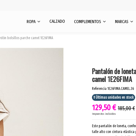
CALZADO
ROPA
COMPLEMENTOS
MARCAS
rdón bolsillos parche camel 1E26FIMA
Pantalón de lonet
camel 1E26FIMA
Referencia
1E26FIMA.CAMEL.36
Últimas unidades en stock
129,50 €
185,00 €
Impuestos incluidos
Este pantalón de loneta, conf
talle alto con cintura elástic