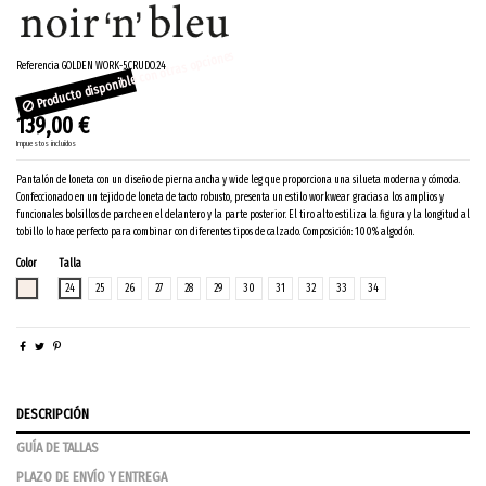
Producto disponible con otras opciones
Referencia
GOLDEN WORK-5.CRUDO.24
139,00 €
Impuestos incluidos
Pantalón de loneta con un diseño de pierna ancha y wide leg que proporciona una silueta moderna y cómoda.
Confeccionado en un tejido de loneta de tacto robusto, presenta un estilo workwear gracias a los amplios y
funcionales bolsillos de parche en el delantero y la parte posterior. El tiro alto estiliza la figura y la longitud al
tobillo lo hace perfecto para combinar con diferentes tipos de calzado. Composición: 100% algodón.
Color
Talla
CRUDO
24
25
26
27
28
29
30
31
32
33
34
DESCRIPCIÓN
GUÍA DE TALLAS
PLAZO DE ENVÍO Y ENTREGA