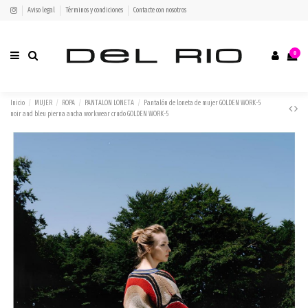
Aviso legal
Términos y condiciones
Contacte con nosotros
0
Inicio
MUJER
ROPA
PANTALON LONETA
Pantalón de loneta de mujer GOLDEN WORK-5
noir and bleu pierna ancha workwear crudo GOLDEN WORK-5