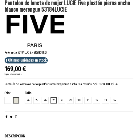
Pantalon de loneta de mujer LUCIE Five plastón pierna ancha
blanco merengue 53184LUCIE
Referencia
53184LUCIE.MERENGUE.27
Últimas unidades en stock
169,00 €
Impuestos incluidos
Pantalón de loneta con bolsos plastón frontales y pierna ancha. Composición: 72% CO 25% LIN 3% EA.
Color
Talla
BLANCO
MERENGUE
24
25
26
27
28
29
30
31
32
33
34
DESCRIPCIÓN