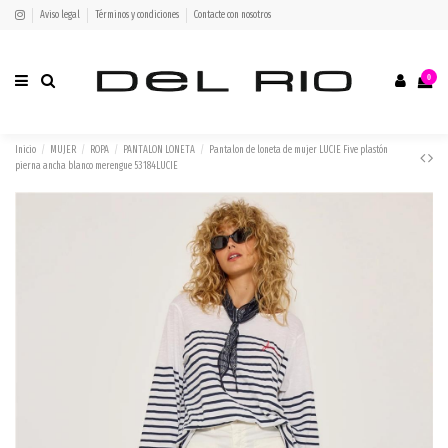
Aviso legal
Términos y condiciones
Contacte con nosotros
0
Inicio
MUJER
ROPA
PANTALON LONETA
Pantalon de loneta de mujer LUCIE Five plastón
pierna ancha blanco merengue 53184LUCIE