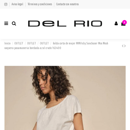
Aviso legal
Términos y condiciones
Contacte con nosotros
0
Inicio
OUTLET
OUTLET
OUTLET
Falda corta de mujer MMVicky Sunchaser Mos Mosh
vaquera pasamaneria bordada azul crudo 163400