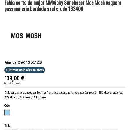
Falda corta de mujer MMVicky Sunchaser Mos Mosh vaquera
pasamaneria bordada azul crudo 163400
Referencia
163400.AZUL CLARO.25
Últimas unidades en stock
139,00 €
Impuestos incluidos
Falda corta vaquera recta con bolsillos frontales y pasamanería bordada. Composición: 53% Algodón orgánico,
20% Algodón, 26% Lyocell, 1% Elastano.
Color
AZUL CLARO
Talla