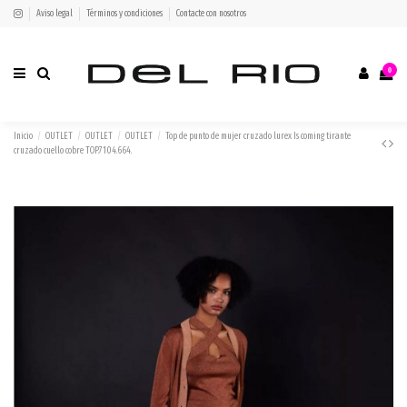
Aviso legal
Términos y condiciones
Contacte con nosotros
0
Inicio
OUTLET
OUTLET
OUTLET
Top de punto de mujer cruzado lurex Is coming tirante
cruzado cuello cobre TOP.7104.664.