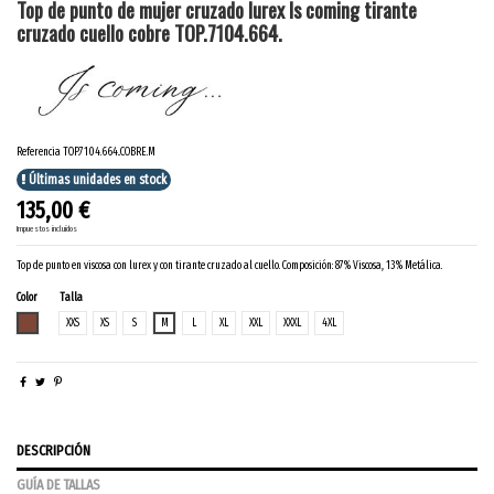
Top de punto de mujer cruzado lurex Is coming tirante
cruzado cuello cobre TOP.7104.664.
Referencia
TOP.7104.664..COBRE.M
Últimas unidades en stock
135,00 €
Impuestos incluidos
Top de punto en viscosa con lurex y con tirante cruzado al cuello. Composición: 87% Viscosa, 13% Metálica.
Color
Talla
COBRE
XXS
XS
S
M
L
XL
XXL
XXXL
4XL
DESCRIPCIÓN
GUÍA DE TALLAS