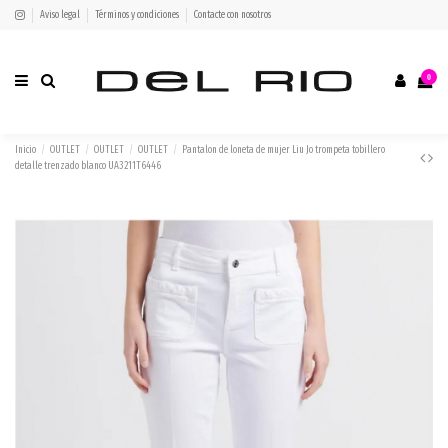
Aviso legal
Términos y condiciones
Contacte con nosotros
0
Inicio
OUTLET
OUTLET
OUTLET
Pantalon de loneta de mujer Liu Jo trompeta tobillero
detalle trenzado blanco UA3211T6446