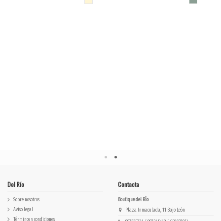
botn vainilla rayas
hombro forma
OKANAO
riñonera verde agua
FW3438000A0363B
Del Río
Contacta
Sobre nosotros
Boutique del RÍo
Aviso legal
Plaza Inmaculada, 11 Bajo León
Términos y condiciones