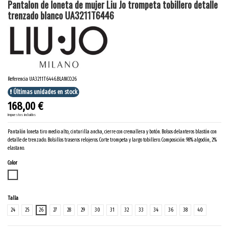
Pantalon de loneta de mujer Liu Jo trompeta tobillero detalle
trenzado blanco UA3211T6446
Referencia
UA3211T6446.BLANCO.26
Últimas unidades en stock
168,00 €
Impuestos incluidos
Pantalón loneta tiro medio alto, cinturilla ancha, cierre con cremallera y botón. Bolsos delanteros blastón con
detalle de trenzado. Bolsillos traseros relojeros. Corte trompeta y largo tobillero. Composición: 98% algodón, 2%
elastano.
Color
BLANCO
Talla
24
25
26
27
28
29
30
31
32
33
34
36
38
40