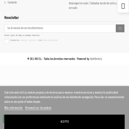
Contacto
Domingos Cerrado / Sábados tarde de Julio y Agosto
cerrado
Newsletter
Puedes darte de baja en cualquier momento.
Acepto las
condiciones generales
y la
política de privacidad
© DEL RIO S.L. - Todos los derechos reservados - Powered by
bytefactory
Este sitio web utiliza cookies propias y de terceros para mejorar nuestros servicios y mostrarle publicidad
relacionada con sus preferencias mediante el análisis de sus hábitos de navegación. Para dar su consentimiento
sobre su uso pulse el botón Acepto.
Más información
Personalizar las cookies
ACEPTO