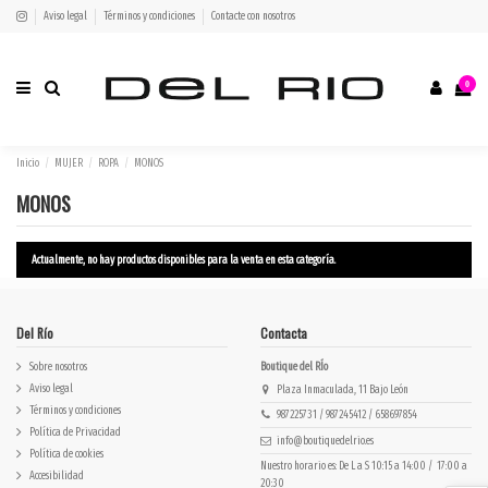
Aviso legal
Términos y condiciones
Contacte con nosotros
0
Inicio
MUJER
ROPA
MONOS
MONOS
Actualmente, no hay productos disponibles para la venta en esta categoría.
Del Río
Contacta
Sobre nosotros
Boutique del RÍo
Aviso legal
Plaza Inmaculada, 11 Bajo León
Términos y condiciones
987225731 / 987245412 / 658697854
Política de Privacidad
info@boutiquedelrio.es
Política de cookies
Nuestro horario es: De L a S 10:15 a 14:00 / 17:00 a
Accesibilidad
20:30