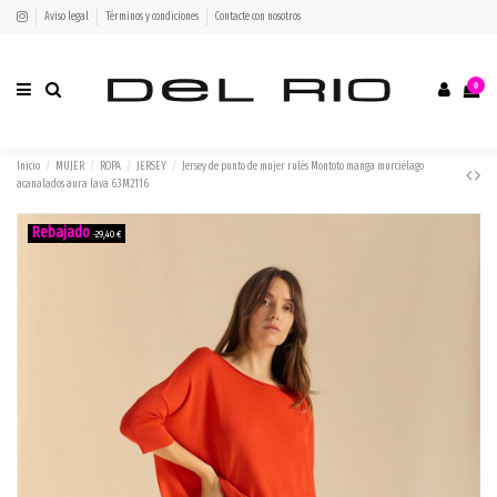
Aviso legal
Términos y condiciones
Contacte con nosotros
0
Inicio
MUJER
ROPA
JERSEY
Jersey de punto de mujer rulés Montoto manga murciélago
acanalados aura lava 63M2116
-29,40 €