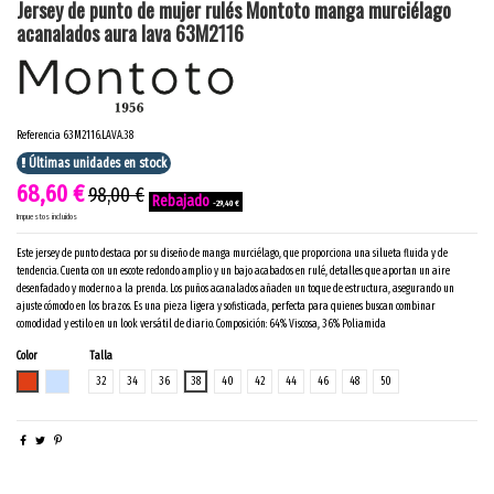
Jersey de punto de mujer rulés Montoto manga murciélago
acanalados aura lava 63M2116
Referencia
63M2116.LAVA.38
Últimas unidades en stock
68,60 €
98,00 €
-29,40 €
Impuestos incluidos
Este jersey de punto destaca por su diseño de manga murciélago, que proporciona una silueta fluida y de
tendencia. Cuenta con un escote redondo amplio y un bajo acabados en rulé, detalles que aportan un aire
desenfadado y moderno a la prenda. Los puños acanalados añaden un toque de estructura, asegurando un
ajuste cómodo en los brazos. Es una pieza ligera y sofisticada, perfecta para quienes buscan combinar
comodidad y estilo en un look versátil de diario. Composición: 64% Viscosa, 36% Poliamida
Color
Talla
LAVA
AURA
32
34
36
38
40
42
44
46
48
50