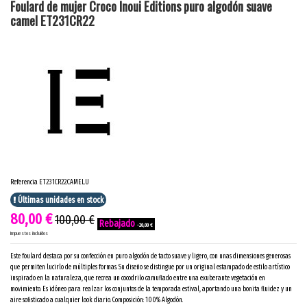
Foulard de mujer Croco Inoui Editions puro algodón suave
camel ET231CR22
Referencia
ET231CR22.CAMEL.U
Últimas unidades en stock
80,00 €
100,00 €
-20,00 €
Impuestos incluidos
Este foulard destaca por su confección en puro algodón de tacto suave y ligero, con unas dimensiones generosas
que permiten lucirlo de múltiples formas. Su diseño se distingue por un original estampado de estilo artístico
inspirado en la naturaleza, que recrea un cocodrilo camuflado entre una exuberante vegetación en
movimiento. Es idóneo para realzar los conjuntos de la temporada estival, aportando una bonita fluidez y un
aire sofisticado a cualquier look diario. Composición: 100% Algodón.