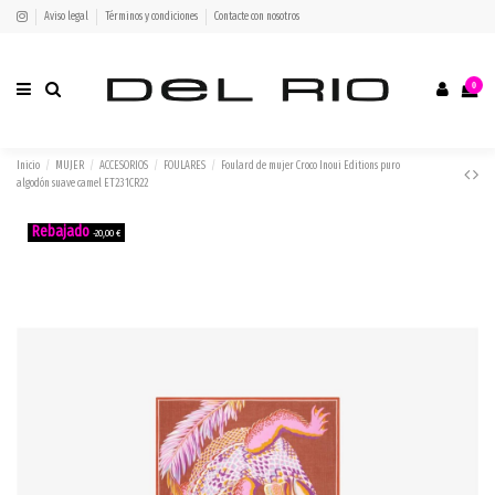
Aviso legal
Términos y condiciones
Contacte con nosotros
0
Inicio
MUJER
ACCESORIOS
FOULARES
Foulard de mujer Croco Inoui Editions puro
algodón suave camel ET231CR22
-20,00 €