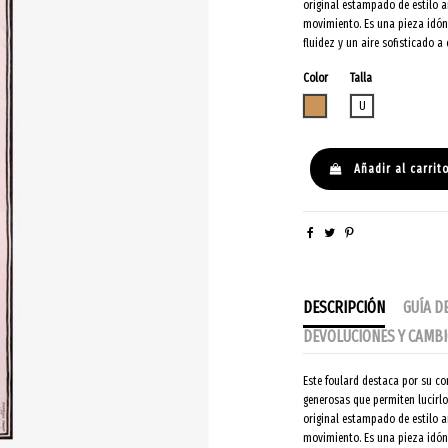
original estampado de estilo a
movimiento. Es una pieza idón
fluidez y un aire sofisticado 
Color
Talla
NUDE
U
Añadir al carrit
DESCRIPCIÓN
GUÍA D
DEVOLUCIONES Y CAMB
Este foulard destaca por su co
generosas que permiten lucirlo
original estampado de estilo a
movimiento. Es una pieza idón