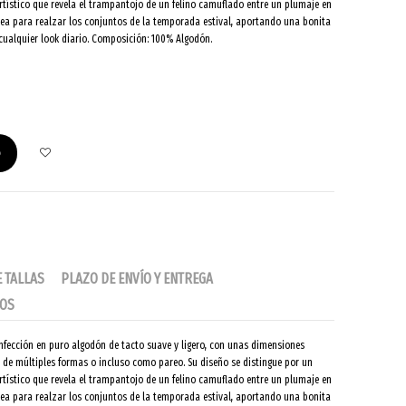
rtístico que revela el trampantojo de un felino camuflado entre un plumaje en
ea para realzar los conjuntos de la temporada estival, aportando una bonita
a cualquier look diario. Composición: 100% Algodón.
o
E TALLAS
PLAZO DE ENVÍO Y ENTREGA
IOS
nfección en puro algodón de tacto suave y ligero, con unas dimensiones
 de múltiples formas o incluso como pareo. Su diseño se distingue por un
rtístico que revela el trampantojo de un felino camuflado entre un plumaje en
ea para realzar los conjuntos de la temporada estival, aportando una bonita