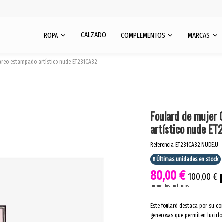
CALZADO
ROPA
COMPLEMENTOS
MARCAS
pareo estampado artístico nude ET231CA32
Foulard de mujer 
artístico nude E
Referencia
ET231CA32.NUDE.U
Últimas unidades en stock
80,00 €
100,00 €
Impuestos incluidos
Este foulard destaca por su co
generosas que permiten lucirlo