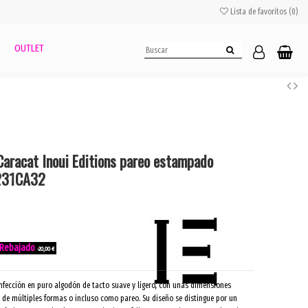
Lista de favoritos (
0
)
OUTLET
Caracat Inoui Editions pareo estampado
T231CA32
-20,00 €
nfección en puro algodón de tacto suave y ligero, con unas dimensiones
 de múltiples formas o incluso como pareo. Su diseño se distingue por un