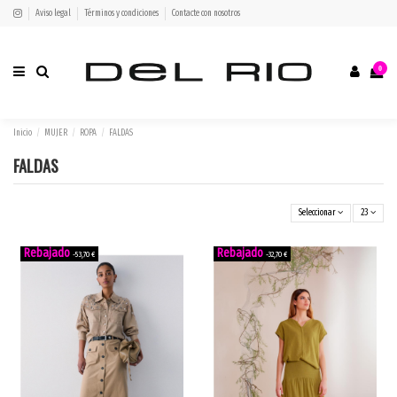
Aviso legal
Términos y condiciones
Contacte con nosotros
0
Inicio
MUJER
ROPA
FALDAS
FALDAS
Seleccionar
23
-53,70 €
-32,70 €