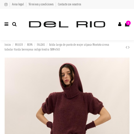
Aviso legal
Términos y condiciones
Contacte con nosotros
0
Inicio
MUJER
ROPA
FALDAS
Falda larga de punto de mujer alpaca Montoto sirena
tubular fluida berenjena indigo hiedra 58M4565