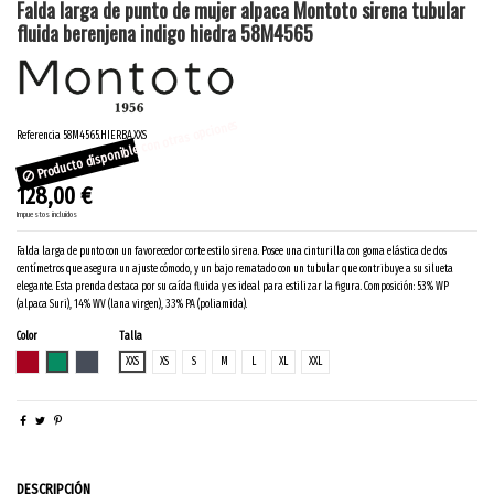
Falda larga de punto de mujer alpaca Montoto sirena tubular
fluida berenjena indigo hiedra 58M4565
Producto disponible con otras opciones
Referencia
58M4565.HIERBA.XXS
128,00 €
Impuestos incluidos
Falda larga de punto con un favorecedor corte estilo sirena. Posee una cinturilla con goma elástica de dos
centímetros que asegura un ajuste cómodo, y un bajo rematado con un tubular que contribuye a su silueta
elegante. Esta prenda destaca por su caída fluida y es ideal para estilizar la figura. Composición: 53% WP
(alpaca Suri), 14% WV (lana virgen), 33% PA (poliamida).
Color
Talla
BERENJENA
HIERBA
INDIGO
XXS
XS
S
M
L
XL
XXL
DESCRIPCIÓN