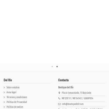
ELANGE
Del Río
Contacta
Sobre nosotros
Boutique del RÍo
Aviso legal
Plaza Inmaculada, 11 Bajo León
Términos y condiciones
987225731 / 987245412 / 658697854
Política de Privacidad
info@boutiquedelrio.es
Política de cookies