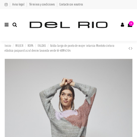
Aviso legal
Términos y condiciones
Contacte con nosotros
0
Inicio
MUJER
ROPA
FALDAS
Falda larga de punto de mujer intarsia Montoto cintura
elástica jacquard azul denim lavanda verde té 48M4364