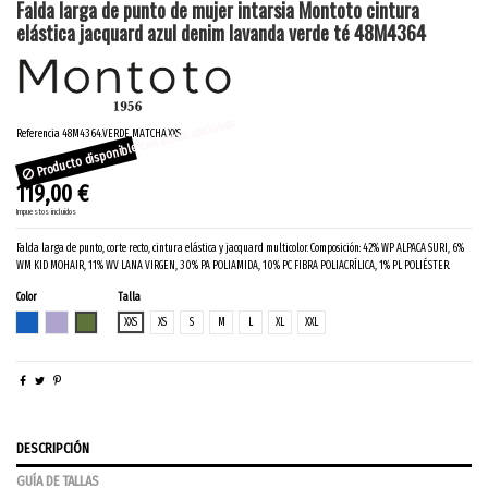
Falda larga de punto de mujer intarsia Montoto cintura
elástica jacquard azul denim lavanda verde té 48M4364
Producto disponible con otras opciones
Referencia
48M4364.VERDE MATCHA.XXS
119,00 €
Impuestos incluidos
Falda larga de punto, corte recto, cintura elástica y jacquard multicolor. Composición: 42% WP ALPACA SURI, 6%
WM KID MOHAIR, 11% WV LANA VIRGEN, 30% PA POLIAMIDA, 10% PC FIBRA POLIACRÍLICA, 1% PL POLIÉSTER.
Color
Talla
AZUL DENIM
LAVANDA SILVEST
VERDE MATCHA
XXS
XS
S
M
L
XL
XXL
DESCRIPCIÓN
GUÍA DE TALLAS