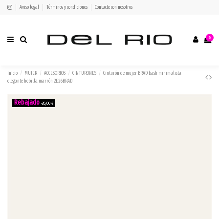
Aviso legal
Términos y condiciones
Contacte con nosotros
0
Inicio
MUJER
ACCESORIOS
CINTURONES
Cinturón de mujer BRAD bash minimalista
elegante hebilla marrón 2E26BRAD
-26,00 €