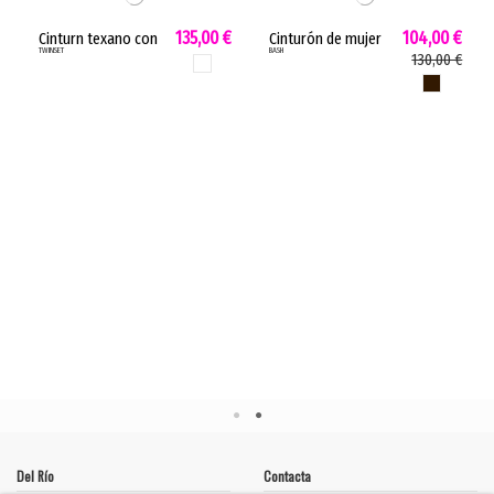
cliente escribiendo a info@boutiquedelrio.com para gestionar tu cambio o devolución de forma personalizada.
135,00 €
104,00 €
Cinturn texano con
Cinturón de mujer
TWINSET
BASH
hebilla Twinset
BRAD bash
130,00 €
BLANCO
minimalista
MARRON
elegante hebilla
marrón 2E26BRAD
Del Río
Contacta