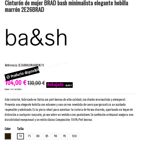
Cinturón de mujer BRAD bash minimalista elegante hebilla
marrón 2E26BRAD
Producto disponible con otras opciones
Referencia
2E26BRAD.MARRON.70
104,00 €
130,00 €
-26,00 €
Impuestos incluidos
Este cinturón, fabricado en Italia con piel bovina de alta calidad, con diseño minimalista y atemporal.
Presenta una elegante hebilla con volumen y una correa revestida de cuero que garantiza un acabado
impecable y sofisticado. Es la pieza ideal para acentuar la cintura de forma discreta, aportando un toque de
distinción a cualquier conjunto, ya sea sobre un vestido o con pantalones. Su confección artesanal asegura una
durabilidad excepcional y un estilo clásico. Composición: 100% Piel bovina.
Color
Talla
MARRON
70
75
80
85
90
95
100