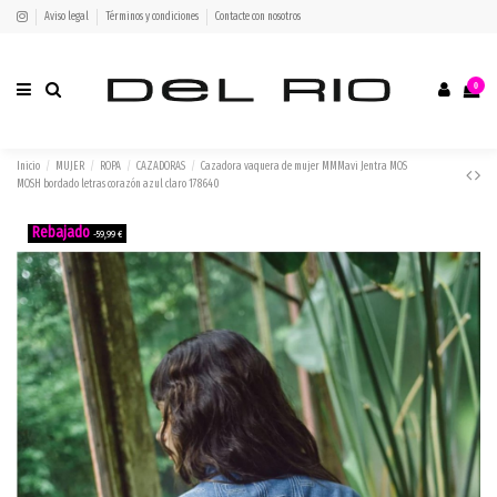
Aviso legal
Términos y condiciones
Contacte con nosotros
0
Inicio
MUJER
ROPA
CAZADORAS
Cazadora vaquera de mujer MMMavi Jentra MOS
MOSH bordado letras corazón azul claro 178640
-59,99 €