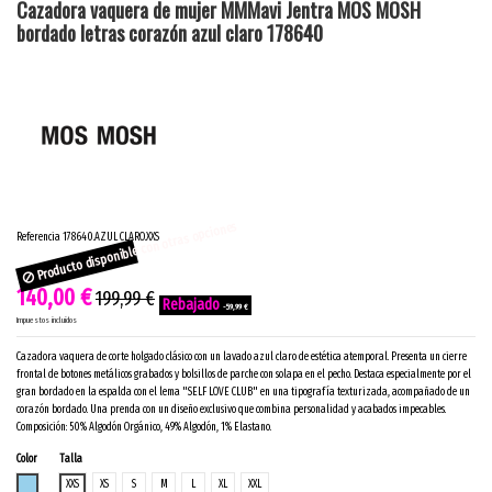
Cazadora vaquera de mujer MMMavi Jentra MOS MOSH
bordado letras corazón azul claro 178640
Producto disponible con otras opciones
Referencia
178640.AZUL CLARO.XXS
140,00 €
199,99 €
-59,99 €
Impuestos incluidos
Cazadora vaquera de corte holgado clásico con un lavado azul claro de estética atemporal. Presenta un cierre
frontal de botones metálicos grabados y bolsillos de parche con solapa en el pecho. Destaca especialmente por el
gran bordado en la espalda con el lema "SELF LOVE CLUB" en una tipografía texturizada, acompañado de un
corazón bordado. Una prenda con un diseño exclusivo que combina personalidad y acabados impecables.
Composición: 50% Algodón Orgánico, 49% Algodón, 1% Elastano.
Color
Talla
AZUL CLARO
XXS
XS
S
M
L
XL
XXL