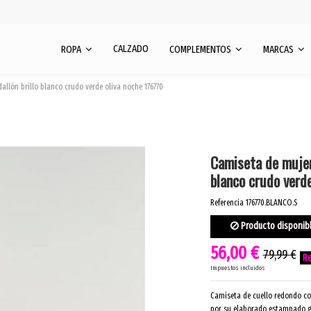
CALZADO
ROPA
COMPLEMENTOS
MARCAS
lón brillo blanco crudo verde oliva noche 176770
Camiseta de muje
blanco crudo verd
Referencia
176770.BLANCO.S
Producto disponib
56,00 €
79,99 €
Impuestos incluidos
Camiseta de cuello redondo co
por su elaborado estampado gr