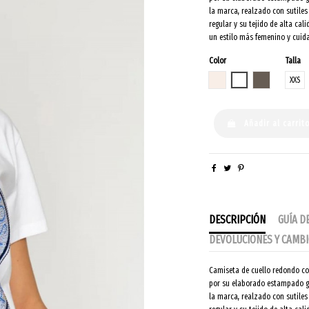
la marca, realzado con sutiles
regular y su tejido de alta ca
un estilo más femenino y cui
Color
Talla
CRUDO
BLANCO
OLIVA NOCHE 
XXS
Añadir al carrit
DESCRIPCIÓN
GUÍA D
DEVOLUCIONES Y CAMB
Camiseta de cuello redondo co
por su elaborado estampado gr
la marca, realzado con sutiles