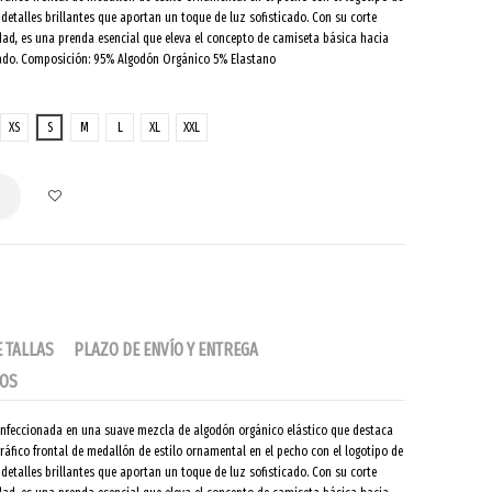
 detalles brillantes que aportan un toque de luz sofisticado. Con su corte
lidad, es una prenda esencial que eleva el concepto de camiseta básica hacia
dado. Composición: 95% Algodón Orgánico 5% Elastano
MIX
XS
S
M
L
XL
XXL
o
E TALLAS
PLAZO DE ENVÍO Y ENTREGA
IOS
nfeccionada en una suave mezcla de algodón orgánico elástico que destaca
áfico frontal de medallón de estilo ornamental en el pecho con el logotipo de
 detalles brillantes que aportan un toque de luz sofisticado. Con su corte