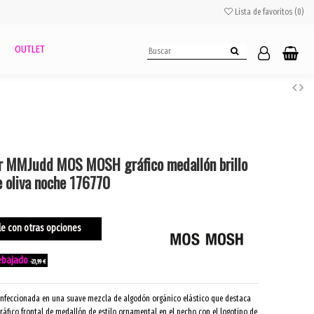
Lista de favoritos (
0
)
OUTLET
r MMJudd MOS MOSH gráfico medallón brillo
e oliva noche 176770
le con otras opciones
-23,99 €
nfeccionada en una suave mezcla de algodón orgánico elástico que destaca
áfico frontal de medallón de estilo ornamental en el pecho con el logotipo de