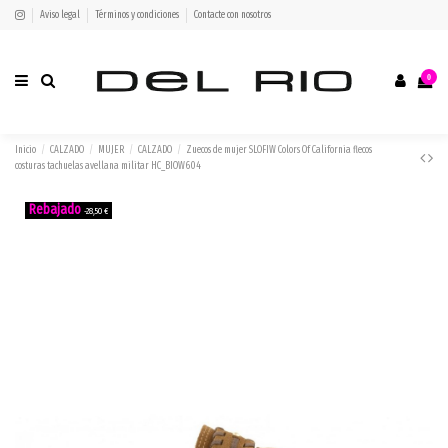
Aviso legal
Términos y condiciones
Contacte con nosotros
0
Inicio
CALZADO
MUJER
CALZADO
Zuecos de mujer SLOFIW Colors Of California flecos
costuras tachuelas avellana militar HC_BIOW604
-28,50 €