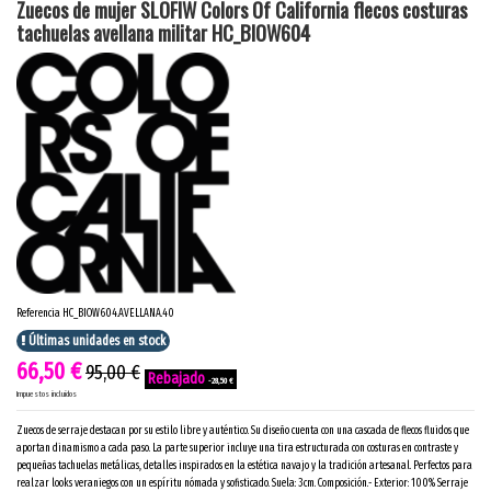
Zuecos de mujer SLOFIW Colors Of California flecos costuras
tachuelas avellana militar HC_BIOW604
Referencia
HC_BIOW604.AVELLANA.40
Últimas unidades en stock
66,50 €
95,00 €
-28,50 €
Impuestos incluidos
Zuecos de serraje destacan por su estilo libre y auténtico. Su diseño cuenta con una cascada de flecos fluidos que
aportan dinamismo a cada paso. La parte superior incluye una tira estructurada con costuras en contraste y
pequeñas tachuelas metálicas, detalles inspirados en la estética navajo y la tradición artesanal. Perfectos para
realzar looks veraniegos con un espíritu nómada y sofisticado. Suela: 3cm. Composición.- Exterior: 100% Serraje