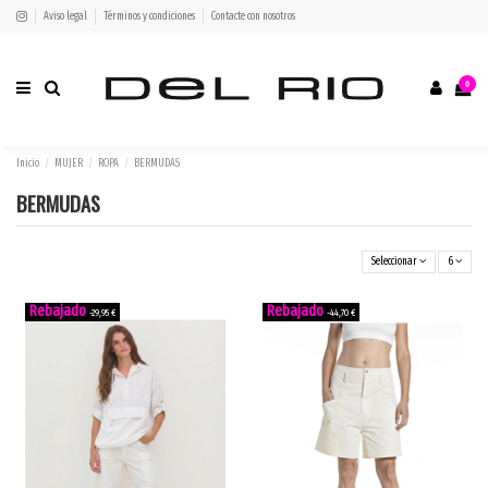
Aviso legal
Términos y condiciones
Contacte con nosotros
0
Inicio
MUJER
ROPA
BERMUDAS
BERMUDAS
Seleccionar
6
-29,95 €
-44,70 €